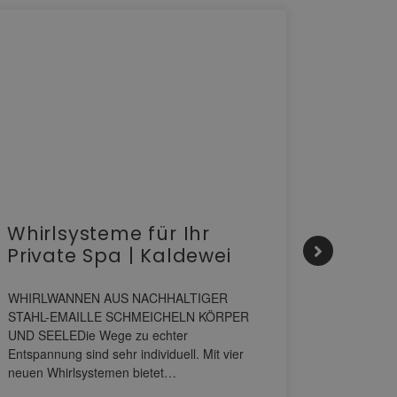
Whirlsysteme für Ihr
Gesta
Private Spa | Kaldewei
alltä
HANS
WHIRLWANNEN AUS NACHHALTIGER
STAHL-EMAILLE SCHMEICHELN KÖRPER
Stil für 
UND SEELEDie Wege zu echter
HANSAGENE
Entspannung sind sehr individuell. Mit vier
von Wascht
neuen Whirlsystemen bietet…
unterschi
konzipiert