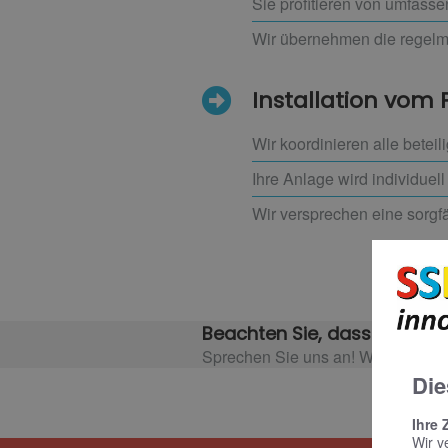
Sie profitieren von umfass
Wir übernehmen die regel
Installation vom 
Wir koordinieren alle beteil
Ihre Anlage wird individuel
Wir versprechen eine sorgf
Beachten Sie, dass es event
Sprechen Sie uns an! Wir informier
Die
Ihre 
Wir v