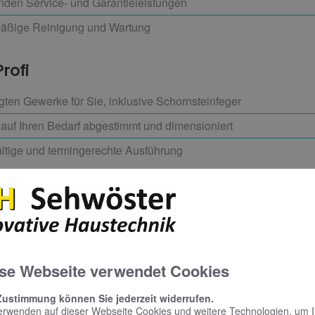
enden Service- und Garantieleistungen
mäßige Reinigung und Wartung
Profi
igten Gewerke für Sie, inklusive Schornsteinfeger
l auf Ihren Bedarf abgestimmt und dimensioniert
ältige und termingerechte Ausführung
uell Fördermöglichkeiten gibt.
en Sie.​
se Webseite verwendet Cookies
Zustimmung können Sie jederzeit widerrufen.
erwenden auf dieser Webseite Cookies und weitere Technologien, um 