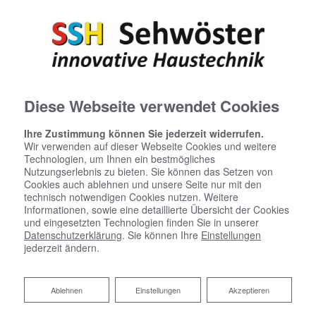
Diese Webseite verwendet Cookies
Ihre Zustimmung können Sie jederzeit widerrufen.
Wir verwenden auf dieser Webseite Cookies und weitere
Technologien, um Ihnen ein bestmögliches
Nutzungserlebnis zu bieten. Sie können das Setzen von
Startseite
»
Bad
»
Badinspiration & Musterbäder
»
Luxus-Bad 15,9 ㎡
Cookies auch ablehnen und unsere Seite nur mit den
technisch notwendigen Cookies nutzen. Weitere
Informationen, sowie eine detaillierte Übersicht der Cookies
und eingesetzten Technologien finden Sie in unserer
Datenschutzerklärung
. Sie können Ihre
Einstellungen
Luxus-Bad 15,9 ㎡
jederzeit ändern.
Ablehnen
Ablehnen
Einstellungen
Akzeptieren